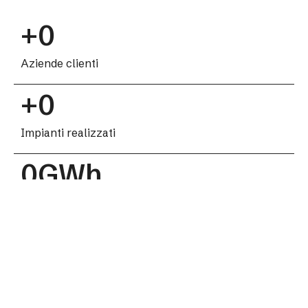
+
0
Aziende clienti
+
0
Impianti realizzati
0
GWh
Di energia prodotta ogni anno
0
Tonnellate di CO₂ evitate