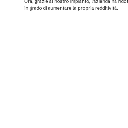
Ora, grazie al nostro impianto, l’azienda ha rido
in grado di aumentare la propria redditività.
Progetto-e è il partner tecnico per il
fotovoltaico industriale. Un gruppo integrato