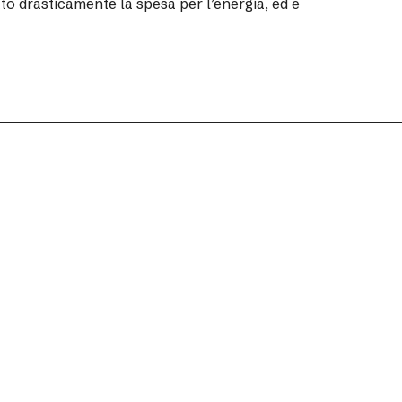
tto drasticamente la spesa per l’energia, ed è
SERVIZI
Fotovoltaico per
I