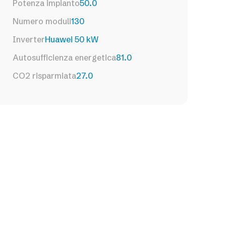
Potenza impianto
50.0
Numero moduli
130
Inverter
Huawei 50 kW
Autosufficienza energetica
81.0
CO2 risparmiata
27.0